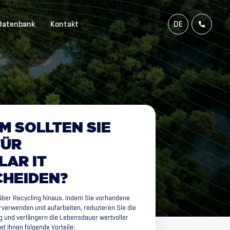
datenbank
Kontakt
DE
NL
FR
EN
M
SOLLTEN
SIE
FÜR
LAR
IT
CHEIDEN?
 über Recycling hinaus. Indem Sie vorhandene
verwenden und aufarbeiten, reduzieren Sie die
 und verlängern die Lebensdauer wertvoller
et Ihnen folgende Vorteile: