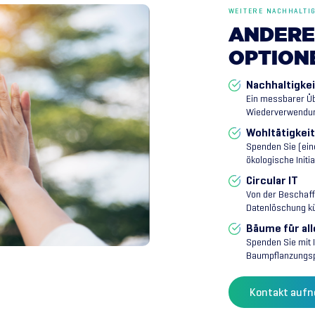
WEITERE NACHHALTI
ANDERE
OPTION
Nachhaltigke
Ein messbarer Üb
Wiederverwendu
Wohltätigkeit
Spenden Sie (eine
ökologische Initia
Circular IT
Von der Beschaff
Datenlöschung k
Bäume für all
Spenden Sie mit I
Baumpflanzungsp
Kontakt auf