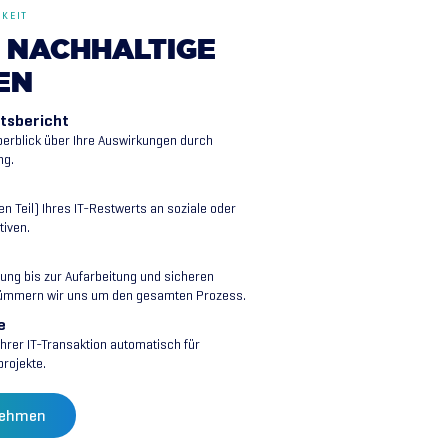
GKEIT
NACHHALTIGE
EN
itsbericht
erblick über Ihre Auswirkungen durch
ng.
n Teil) Ihres IT-Restwerts an soziale oder
tiven.
ung bis zur Aufarbeitung und sicheren
ümmern wir uns um den gesamten Prozess.
e
hrer IT-Transaktion automatisch für
rojekte.
nehmen