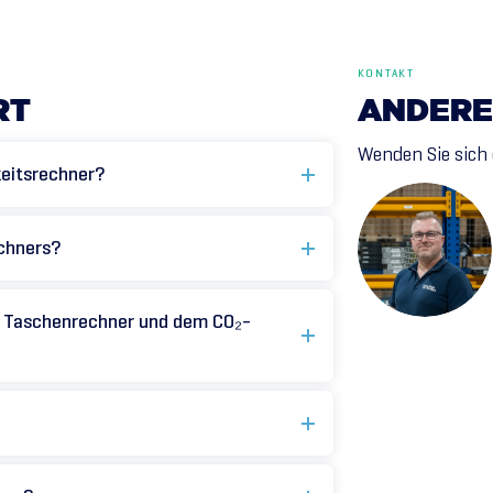
KONTAKT
RT
ANDERE
Wenden Sie sich 
eitsrechner?
echners?
m Taschenrechner und dem CO₂-