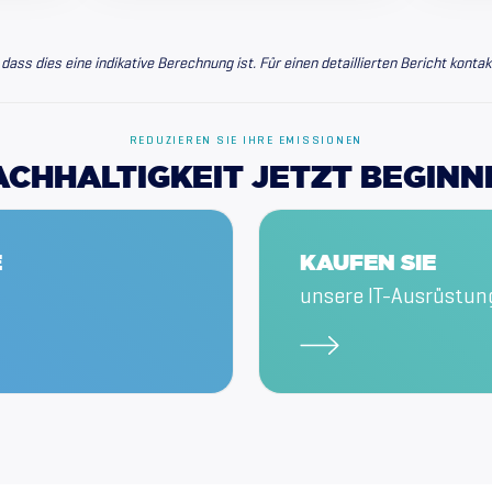
YOUR OVERVIEW
dass dies eine indikative Berechnung ist. Für einen detaillierten Bericht kontak
Quantity
Savings
REDUZIEREN SIE IHRE EMISSIONEN
ACHHALTIGKEIT
JETZT
BEGINN
THE TOTAL SAVINGS
This data is based on
Inrego.
0
E
KAUFEN SIE
unsere IT-Ausrüstun
Kilogram CO2 emissions reduced