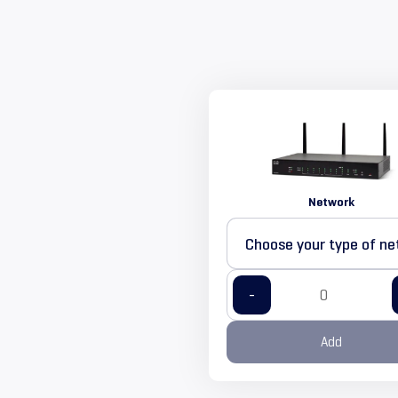
Network
-
Add