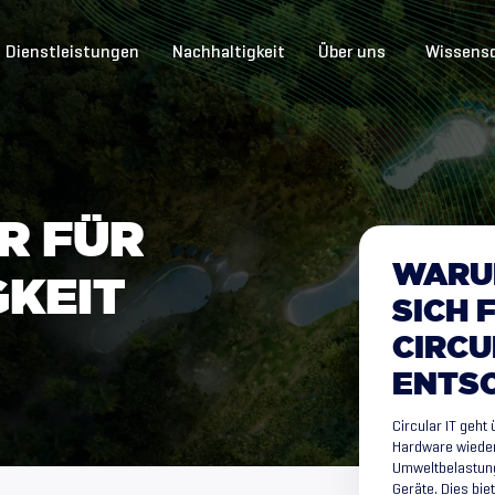
Dienstleistungen
Nachhaltigkeit
Über uns
Wissens
R
F
Ü
R
WARU
G
K
E
I
T
SICH
CIRCU
ENTS
Circular IT geht
Hardware wieder
Umweltbelastung
Geräte. Dies biet