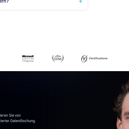
dern?
ieren Sie von
zierter Datenlöschung.