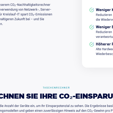
 unserem CO₂-Nachhaltigkeitsrechner
rverwendung von Netzwerk-, Server-
Weniger 
r Kreislauf-IT spart CO₂-Emissionen
Reduzieren 
haltigeren Zukunft bei – und Sie
die Wieder
n.
Weniger 
Reduzieren 
verantwort
Höherer 
Alte Hardwa
Wiederbesc
TASCHENRECHNER
CHNEN
SIE
IHRE
CO₂-EINSPAR
die Anzahl der Geräte ein, um Ihr Einsparpotenzial zu sehen. Die Ergebnisse bas
gsmodellen und geben einen zuverlässigen Hinweis auf den CO₂-Gewinn pro P