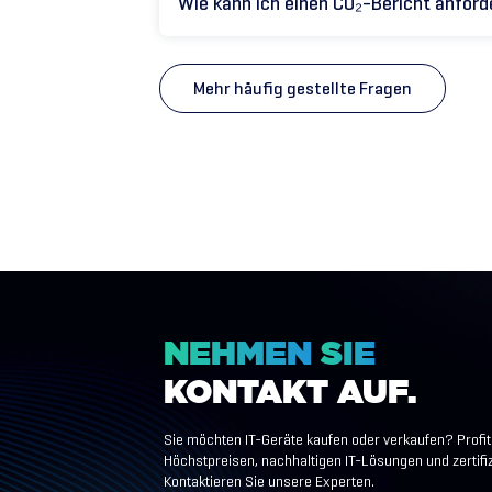
Wie kann ich einen CO₂-Bericht anfor
Mehr häufig gestellte Fragen
NEHMEN
SIE
KONTAKT
AUF.
Sie möchten IT-Geräte kaufen oder verkaufen? Profit
Höchstpreisen, nachhaltigen IT-Lösungen und zertifi
Kontaktieren Sie unsere Experten.