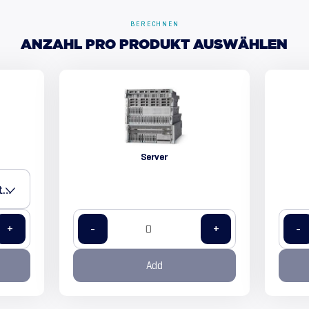
BERECHNEN
ANZAHL PRO PRODUKT AUSWÄHLEN
Server
Choose your type of network equipment
+
-
+
-
Add