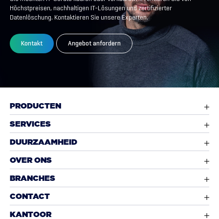
Höchstpreisen, nachhaltigen IT-Lösungen und zertifizierter
Datenlöschung. Kontaktieren Sie unsere Experten.
Kontakt
Angebot anfordern
PRODUCTEN
SERVICES
DUURZAAMHEID
OVER ONS
BRANCHES
CONTACT
KANTOOR