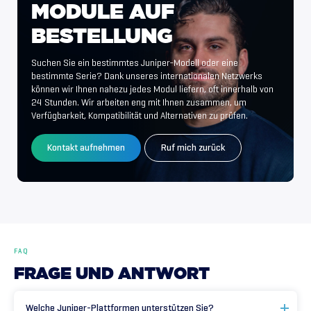
MODULE
AUF
BESTELLUNG
Suchen Sie ein bestimmtes Juniper-Modell oder eine
bestimmte Serie? Dank unseres internationalen Netzwerks
können wir Ihnen nahezu jedes Modul liefern, oft innerhalb von
24 Stunden. Wir arbeiten eng mit Ihnen zusammen, um
Verfügbarkeit, Kompatibilität und Alternativen zu prüfen.
Kontakt aufnehmen
Ruf mich zurück
FAQ
FRAGE
UND
ANTWORT
Welche Juniper-Plattformen unterstützen Sie?