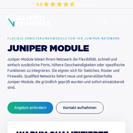
Skip
4.6
google reviews
to
content
Qualified Networks
Refurbished Cisco Networking Equipment
FLEXIBLE ERWEITERUNGSMODULE FÜR IHR JUNIPER-NETZWERK
JUNIPER MODULE
Juniper-Module bieten Ihrem Netzwerk die Flexibilität, schnell und
einfach zusätzliche Ports, höhere Geschwindigkeiten oder spezifische
Funktionen zu integrieren. Sie eignen sich für Switches, Router und
Firewalls. Qualified Networks liefert neue und generalüberholte
Juniper-Module, die gründlich geprüft wurden und sofort einsatzbereit
sind.
Angebot anfordern
Kontakt aufnehmen