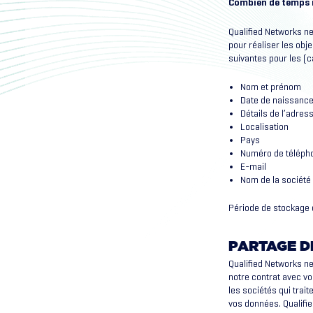
Combien de temps 
Qualified Networks n
pour réaliser les obj
suivantes pour les (
Nom et prénom
Date de naissanc
Détails de l’adres
Localisation
Pays
Numéro de téléph
E-mail
Nom de la société
Période de stockage 
PARTAGE D
Qualified Networks ne
notre contrat avec v
les sociétés qui trai
vos données. Qualifi