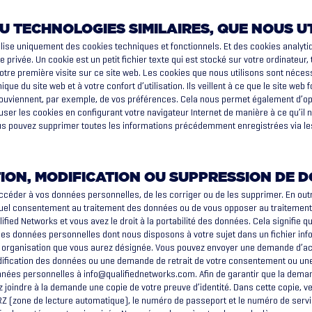
U TECHNOLOGIES SIMILAIRES, QUE NOUS U
ilise uniquement des cookies techniques et fonctionnels. Et des cookies analyti
ie privée. Un cookie est un petit fichier texte qui est stocké sur votre ordinateur, 
tre première visite sur ce site web. Les cookies que nous utilisons sont néces
ue du site web et à votre confort d’utilisation. Ils veillent à ce que le site web 
ouviennent, par exemple, de vos préférences. Cela nous permet également d’opt
ser les cookies en configurant votre navigateur Internet de manière à ce qu’il n
ous pouvez supprimer toutes les informations précédemment enregistrées via l
TION, MODIFICATION OU SUPPRESSION DE 
accéder à vos données personnelles, de les corriger ou de les supprimer. En outr
ntuel consentement au traitement des données ou de vous opposer au traitemen
ified Networks et vous avez le droit à la portabilité des données. Cela signifie
es données personnelles dont nous disposons à votre sujet dans un fichier inf
organisation que vous aurez désignée. Vous pouvez envoyer une demande d’accè
ification des données ou une demande de retrait de votre consentement ou une
nnées personnelles à
info@qualifiednetworks.com
. Afin de garantir que la dem
ez joindre à la demande une copie de votre preuve d’identité. Dans cette copie, ve
MRZ (zone de lecture automatique), le numéro de passeport et le numéro de serv