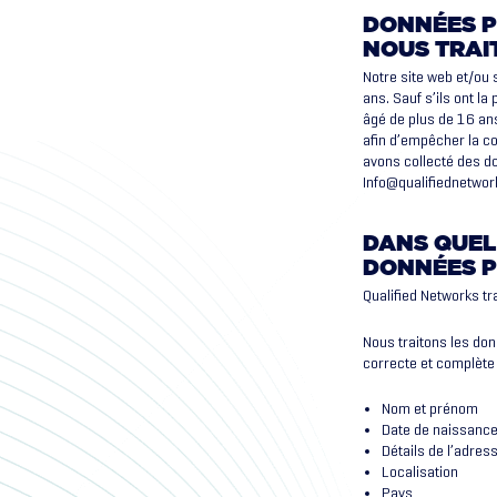
DONNÉES P
NOUS TRAI
Notre site web et/ou 
ans. Sauf s’ils ont l
âgé de plus de 16 an
afin d’empêcher la co
avons collecté des d
Info@qualifiednetwo
DANS QUEL
DONNÉES 
Qualified Networks tr
Nous traitons les do
correcte et complète 
Nom et prénom
Date de naissanc
Détails de l’adres
Localisation
Pays