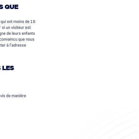
S QUE
b qui ont moins de 16
si un visiteur est
gne de leurs enfants
s convaincu que nous
ter à l’adresse
 LES
evis de manière