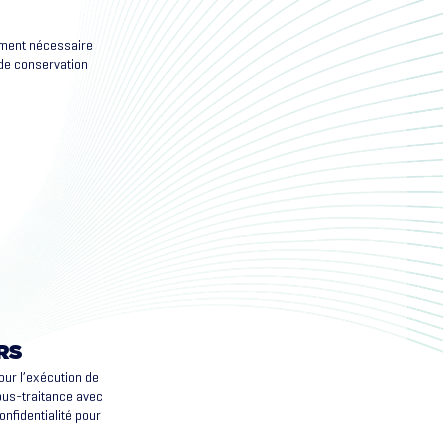
ement nécessaire
 de conservation
RS
our l’exécution de
ous-traitance avec
nfidentialité pour