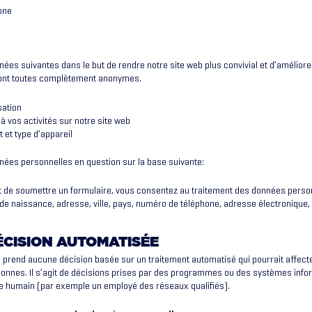
one
nées suivantes dans le but de rendre notre site web plus convivial et d’amélior
sont toutes complètement anonymes.
sation
à vos activités sur notre site web
 et type d’appareil
nées personnelles en question sur la base suivante:
 de soumettre un formulaire, vous consentez au traitement des données person
e naissance, adresse, ville, pays, numéro de téléphone, adresse électronique, 
ÉCISION AUTOMATISÉE
e prend aucune décision basée sur un traitement automatisé qui pourrait affect
rsonnes. Il s’agit de décisions prises par des programmes ou des systèmes inf
tre humain (par exemple un employé des réseaux qualifiés).