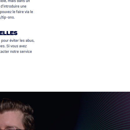
sible, mais dans un
 d’introduire une
ouvez le faire via le
/tip-ons.
ELLES
pour éviter les abus,
ées. Si vous avez
tacter notre service