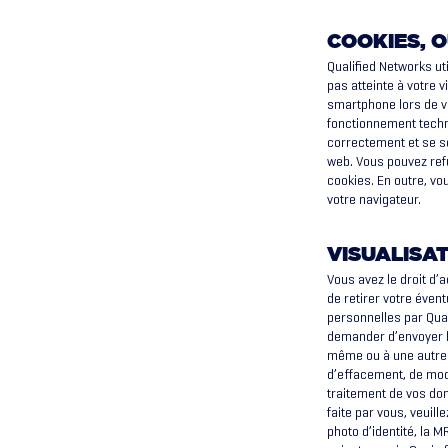
COOKIES, O
Qualified Networks ut
pas atteinte à votre v
smartphone lors de vo
fonctionnement techniq
correctement et se s
web. Vous pouvez refu
cookies. En outre, v
votre navigateur.
VISUALISA
Vous avez le droit d’
de retirer votre éve
personnelles par Qual
demander d’envoyer l
même ou à une autre 
d’effacement, de mod
traitement de vos do
faite par vous, veuill
photo d’identité, la 