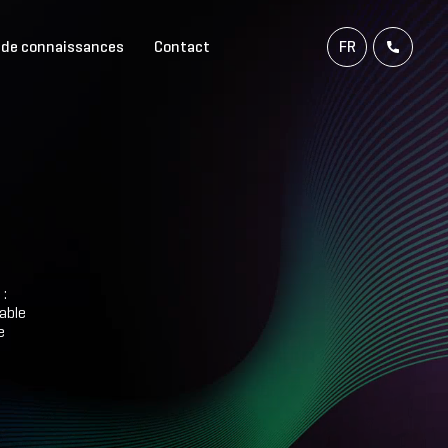
 de connaissances
Contact
FR
NL
EN
DE
 :
able
e