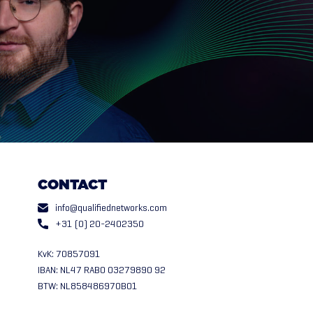
CONTACT
info@qualifiednetworks.com
+31 (0) 20-2402350
KvK: 70857091
IBAN: NL47 RABO 03279890 92
BTW: NL858486970B01