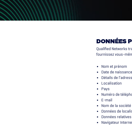
DONNÉES P
Qualified Networks t
fournissez vous-mêm
Nom et prénom
Date de naissanc
Détails de l’adres
Localisation
Pays
Numéro de téléph
E-mail
Nom de la société
Données de locali
Données relatives 
Navigateur Internet