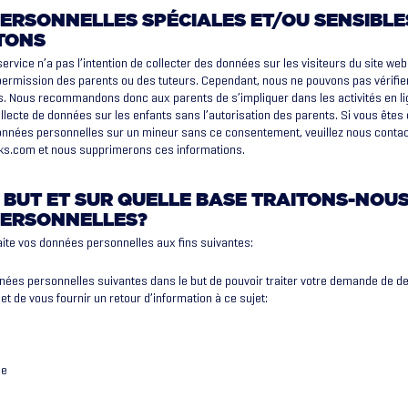
ERSONNELLES SPÉCIALES ET/OU SENSIBLE
TONS
service n’a pas l’intention de collecter des données sur les visiteurs du site we
a permission des parents ou des tuteurs. Cependant, nous ne pouvons pas vérifier 
s. Nous recommandons donc aux parents de s’impliquer dans les activités en li
llecte de données sur les enfants sans l’autorisation des parents. Si vous ête
onnées personnelles sur un mineur sans ce consentement, veuillez nous contac
rks.com
et nous supprimerons ces informations.
 BUT ET SUR QUELLE BASE TRAITONS-NOUS
PERSONNELLES?
aite vos données personnelles aux fins suivantes:
nnées personnelles suivantes dans le but de pouvoir traiter votre demande de d
et de vous fournir un retour d’information à ce sujet:
e
se