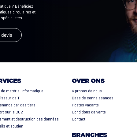
atique ? Bénéficiez
tiques circulaires et
 spécialistes.
 devis
RVICES
OVER ONS
 de matériel informatique
A propos de nous
isseur de TI
Base de connaissances
enance par des tiers
Postes vacants
rt sur le CO2
Conditions de vente
ement et destruction des données
Contact
ils et soutien
BRANCHES