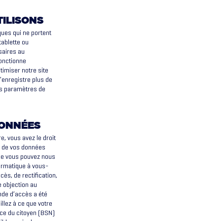
TILISONS
ques qui ne portent
tablette ou
saires au
fonctionne
imiser notre site
’enregistre plus de
es paramètres de
DONNÉES
e, vous avez le droit
t de vos données
 que vous pouvez nous
ormatique à vous-
s, de rectification,
 objection au
ande d’accès a été
illez à ce que votre
ice du citoyen (BSN)