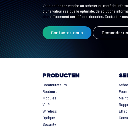
Vous souhaitez vendre ou acheter du matériel inform
d’une valeur résiduelle optimale, de solutions informa
d’un effacement certifié des données. Contactez nos
Contactez-nous
Demander un
PRODUCTEN
SE
Commutateurs
Achat
Routeurs
Fourn
Modules
Maint
VoIP
Rappo
Wireless
Effac
Optique
Conse
Security