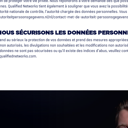
afin de protéger votre vie privée. Nous répondrons à votre demande dès que pos
nes. Qualified Networks tient également à souligner que vous avez la possibilité
utorité nationale de contrôle, l’autorité chargée des données personnelles. Vous p
://autoriteitpersoonsgegevens.nl/nl/contact-met-de-autoriteit-persoonsgegevens
OUS SÉCURISONS LES DONNÉES PERSONN
rend au sérieux la protection de vos données et prend des mesures appropriées 
 non autorisés, les divulgations non souhaitées et les modifications non autoris
données ne sont pas sécurisées ou qu’il existe des indices d’abus, veuillez con
qualifiednetworks.com
.