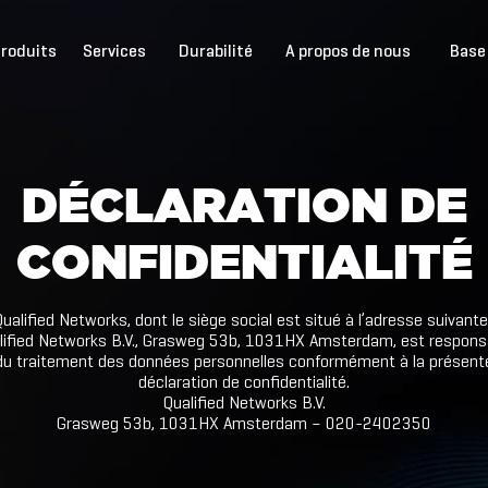
roduits
Services
Durabilité
A propos de nous
Base
D
É
C
L
A
R
A
T
I
O
N
D
E
C
O
N
F
I
D
E
N
T
I
A
L
I
T
É
ualified Networks, dont le siège social est situé à l’adresse suivante
lified Networks B.V., Grasweg 53b, 1031HX Amsterdam, est respons
du traitement des données personnelles conformément à la présent
déclaration de confidentialité.
Qualified Networks B.V.
Grasweg 53b, 1031HX Amsterdam – 020-2402350