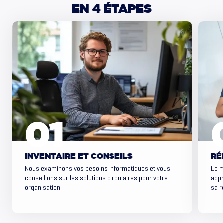
EN
4
ÉTAPES
INVENTAIRE ET CONSEILS
RÉ
Nous examinons vos besoins informatiques et vous
Le m
conseillons sur les solutions circulaires pour votre
appr
organisation.
sa r