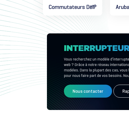
Commutateurs Dell
Aruba
INTERRUPTEU
Vous recherchez un modèle d’interrupteu
web ? Grâce à notre réseau internationa
modèles. Dans la plupart des cas, vous
pour nous faire part de vos besoins. No
Nous contacter
Rap