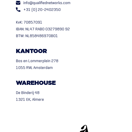
info@qualifiednetworks.com
+31 (0) 20-2402350
KvK: 70857091
IBAN: NL47 RABO 03279890 92
BTW: NL858486970B01
KANTOOR
Bos en Lommerplein 278
1055 RW, Amsterdam
WAREHOUSE
De Binderij 48
1321 EK, Almere