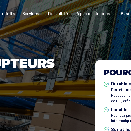
roduits
Services
Durabilité
A propos de nous
Base
U
P
T
E
U
R
S
POUR
Durable 
l’enviro
Réduction d
de CO₂ grâce
Louable
Réalisez ju
informatique
Sûr et fia