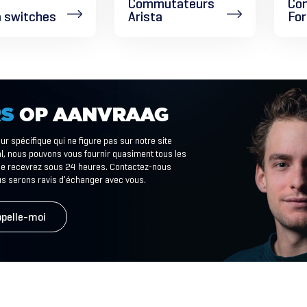
Commutateurs
Co
 switches
Arista
For
RS
OP
AANVRAAG
r spécifique qui ne figure pas sur notre site
l, nous pouvons vous fournir quasiment tous les
 le recevrez sous 24 heures. Contactez-nous
us serons ravis d’échanger avec vous.
pelle-moi