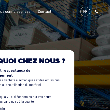
 de connaissances
Contact
FR
NL
EN
DE
QUOI
CHEZ
NOUS
?
et respectueux de
nnement
es déchets électroniques et des émissions
 à la réutilisation du matériel.
squ’à 70% d’économies sur vos coûts
s sans nuire à la qualité.
ble