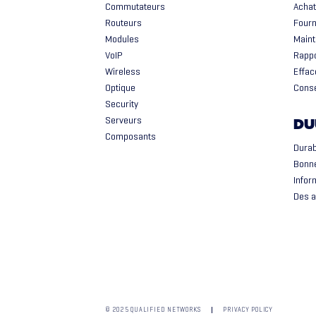
Commutateurs
Achat
Routeurs
Fourn
Modules
Maint
VoIP
Rappo
Wireless
Effac
Optique
Conse
Security
Serveurs
DU
Composants
Durab
Bonn
Infor
Des a
© 2025 QUALIFIED NETWORKS
PRIVACY POLICY