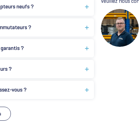
Veuillez nous co
upteurs neufs ?
commutateurs ?
 garantis ?
eurs ?
issez-vous ?
s