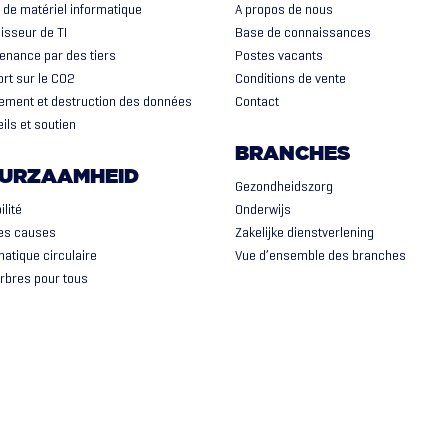
 de matériel informatique
A propos de nous
isseur de TI
Base de connaissances
enance par des tiers
Postes vacants
rt sur le CO2
Conditions de vente
ement et destruction des données
Contact
ils et soutien
BRANCHES
URZAAMHEID
Gezondheidszorg
ilité
Onderwijs
es causes
Zakelijke dienstverlening
matique circulaire
Vue d’ensemble des branches
rbres pour tous