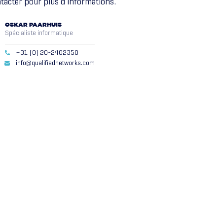
ntacter pour plus d’informations.
OSKAR PAARHUIS
Spécialiste informatique
+31 (0) 20-2402350
info@qualifiednetworks.com