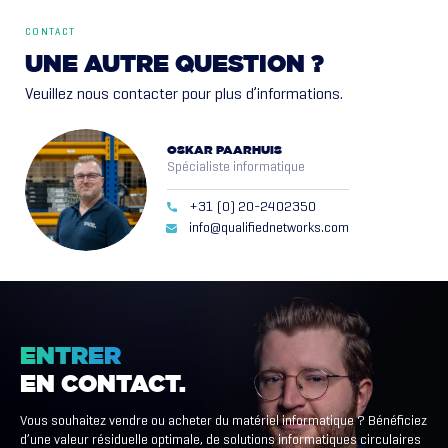
CONTACT
UNE
AUTRE
QUESTION
?
Veuillez nous contacter pour plus d’informations.
OSKAR PAARHUIS
Spécialiste informatique
+31 (0) 20-2402350
info@qualifiednetworks.com
ENTRER
EN
CONTACT.
Vous souhaitez vendre ou acheter du matériel informatique ? Bénéficiez
d’une valeur résiduelle optimale, de solutions informatiques circulaires