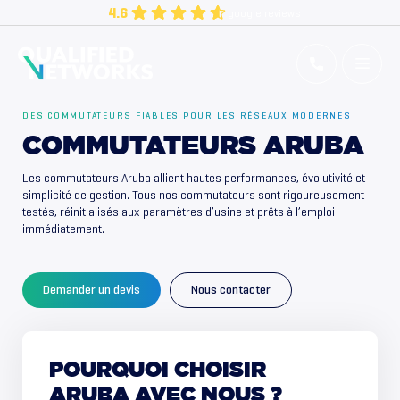
Aller
4.6
google reviews
au
contenu
Qualified Networks
Refurbished Cisco Networking Equipment
DES COMMUTATEURS FIABLES POUR LES RÉSEAUX MODERNES
COMMUTATEURS ARUBA
Les commutateurs Aruba allient hautes performances, évolutivité et
simplicité de gestion. Tous nos commutateurs sont rigoureusement
testés, réinitialisés aux paramètres d’usine et prêts à l’emploi
immédiatement.
Demander un devis
Nous contacter
POURQUOI
CHOISIR
ARUBA
AVEC
NOUS
?