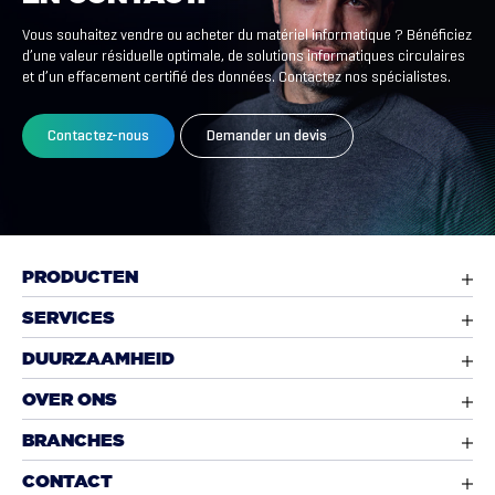
Vous souhaitez vendre ou acheter du matériel informatique ? Bénéficiez
d’une valeur résiduelle optimale, de solutions informatiques circulaires
et d’un effacement certifié des données. Contactez nos spécialistes.
Contactez-nous
Demander un devis
PRODUCTEN
SERVICES
DUURZAAMHEID
OVER ONS
BRANCHES
CONTACT