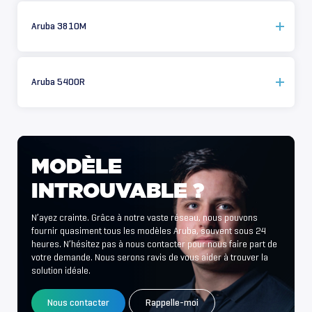
Aruba 3810M
Aruba 5400R
MODÈLE
INTROUVABLE
?
N’ayez crainte. Grâce à notre vaste réseau, nous pouvons
fournir quasiment tous les modèles Aruba, souvent sous 24
heures. N’hésitez pas à nous contacter pour nous faire part de
votre demande. Nous serons ravis de vous aider à trouver la
solution idéale.
Nous contacter
Rappelle-moi