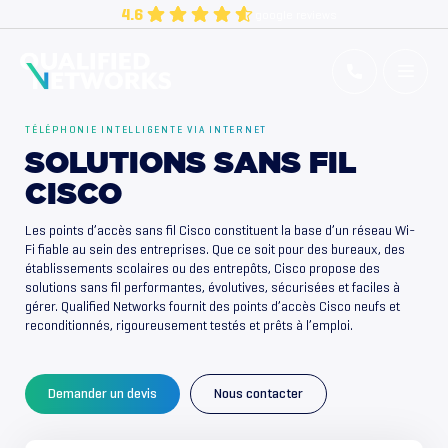
Aller
4.6
google reviews
au
contenu
Qualified Networks
Refurbished Cisco Networking Equipment
TÉLÉPHONIE INTELLIGENTE VIA INTERNET
SOLUTIONS SANS FIL
CISCO
Les points d’accès sans fil Cisco constituent la base d’un réseau Wi-
Fi fiable au sein des entreprises. Que ce soit pour des bureaux, des
établissements scolaires ou des entrepôts, Cisco propose des
solutions sans fil performantes, évolutives, sécurisées et faciles à
gérer. Qualified Networks fournit des points d’accès Cisco neufs et
reconditionnés, rigoureusement testés et prêts à l’emploi.
Demander un devis
Nous contacter