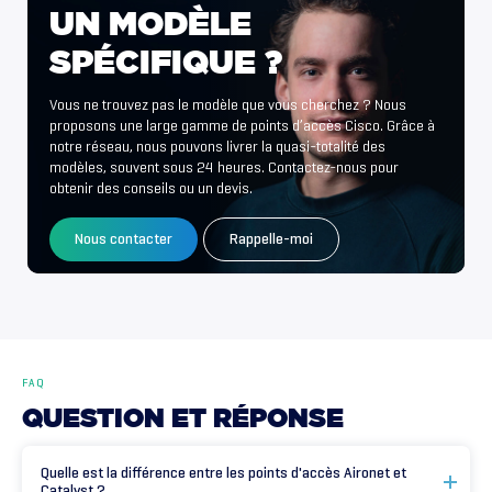
UN
MODÈLE
SPÉCIFIQUE
?
Vous ne trouvez pas le modèle que vous cherchez ? Nous
proposons une large gamme de points d’accès Cisco. Grâce à
notre réseau, nous pouvons livrer la quasi-totalité des
modèles, souvent sous 24 heures. Contactez-nous pour
obtenir des conseils ou un devis.
Nous contacter
Rappelle-moi
FAQ
QUESTION
ET
RÉPONSE
Quelle est la différence entre les points d'accès Aironet et
Catalyst ?