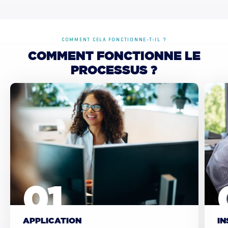
COMMENT CELA FONCTIONNE-T-IL ?
COMMENT
FONCTIONNE
LE
PROCESSUS
?
APPLICATION
IN