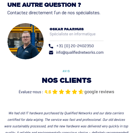
UNE AUTRE QUESTION ?
Contactez directement l’un de nos spécialistes.
OSKAR PAARHUIS
Spécialiste en informatique
+31 (0) 20-2402350
info@qualifiednetworks.com
AVIS
NOS
CLIENTS
google reviews
4.6
Évaluez-nous :
We had old IT hardware purchased by Qualified Networks and our data carriers 
certified for data wiping. The service was fast and professional. Our old devices 
were sustainably processed, and the new hardware was delivered very quickly in top 
quality. A reliable and environmentally conscious choice – definitely recommended!