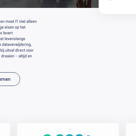
en moet IT niet alleen
ge eisen op het
s levert
et levenslange
e dataverwijdering,
j uitval direct voor
draaien – altijd en
nemen