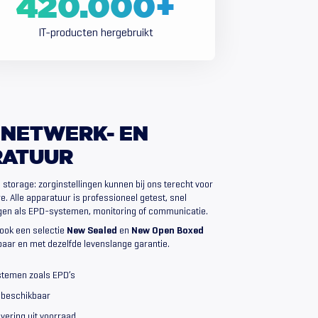
420.000
+
IT-producten hergebruikt
NETWERK-
EN
RATUUR
storage: zorginstellingen kunnen bij ons terecht voor
 Alle apparatuur is professioneel getest, snel
ngen als EPD-systemen, monitoring of communicatie.
ook een selectie
New Sealed
en
New Open Boxed
aar en met dezelfde levenslange garantie.
stemen zoals EPD’s
 beschikbaar
vering uit voorraad