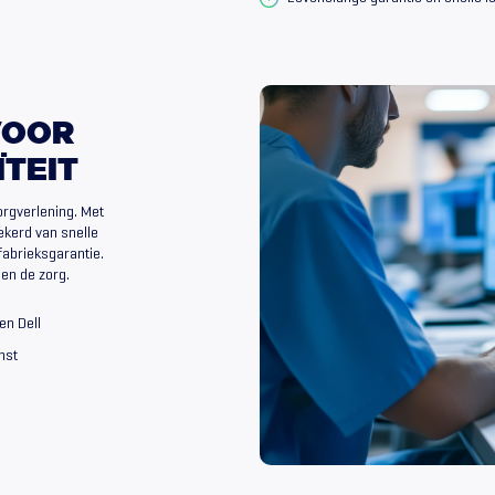
VOOR
ÏTEIT
orgverlening. Met
ekerd van snelle
fabrieksgarantie.
en de zorg.
en Dell
nst