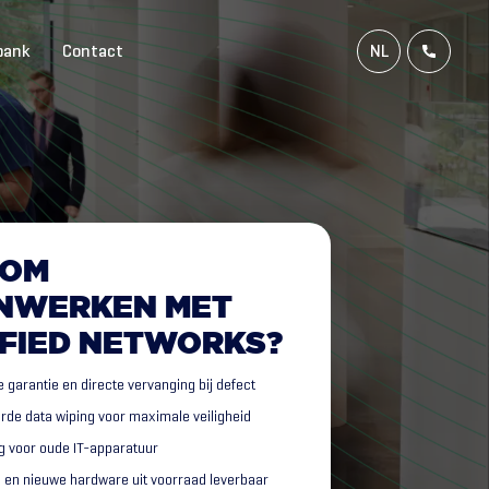
bank
Contact
NL
FR
EN
DE
OM
NWERKEN
MET
FIED
NETWORKS?
 garantie en directe vervanging bij defect
erde data wiping voor maximale veiligheid
g voor oude IT-apparatuur
 en nieuwe hardware uit voorraad leverbaar