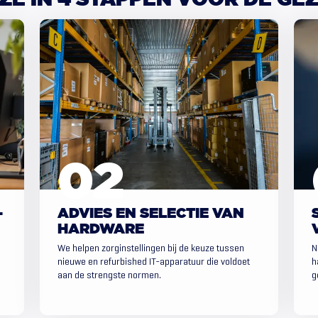
ZE
IN
4
STAPPEN
VOOR
DE
GE
-
ADVIES EN SELECTIE VAN
HARDWARE
We helpen zorginstellingen bij de keuze tussen
N
nieuwe en refurbished IT-apparatuur die voldoet
h
aan de strengste normen.
g