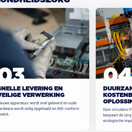
ZONDHEIDSZORG
SNELLE LEVERING EN
DUURZAM
VEILIGE VERWERKING
KOSTENB
OPLOSSI
ieuwe apparatuur wordt snel geleverd en oude
ardware wordt veilig opgehaald en AVG-conform
Door circulaire I
ewist.
bespaart de zorg 
ecologische impa