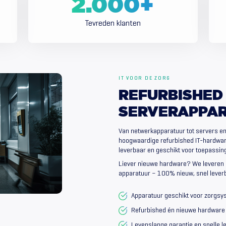
2.000
+
Tevreden klanten
IT VOOR DE ZORG
REFURBISHED
SERVERAPPA
Van netwerkapparatuur tot servers en 
hoogwaardige refurbished IT-hardware.
leverbaar en geschikt voor toepassi
Liever nieuwe hardware? We leveren 
apparatuur – 100% nieuw, snel leverb
Apparatuur geschikt voor zorgsy
Refurbished én nieuwe hardware
Levenslange garantie en snelle le