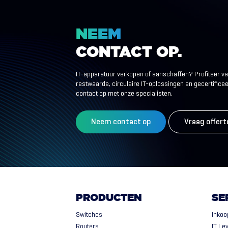
NEEM
CONTACT
OP.
IT-apparatuur verkopen of aanschaffen? Profiteer v
restwaarde, circulaire IT-oplossingen en gecertific
contact op met onze specialisten.
Neem contact op
Vraag offert
PRODUCTEN
SE
Switches
Inkoo
Routers
IT Le