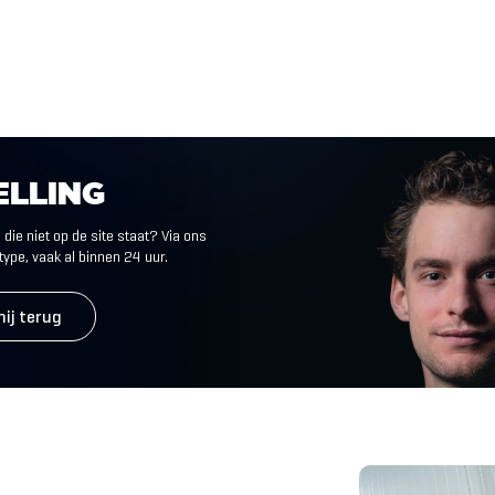
ELLING
die niet op de site staat? Via ons
 type, vaak al binnen 24 uur.
mij terug