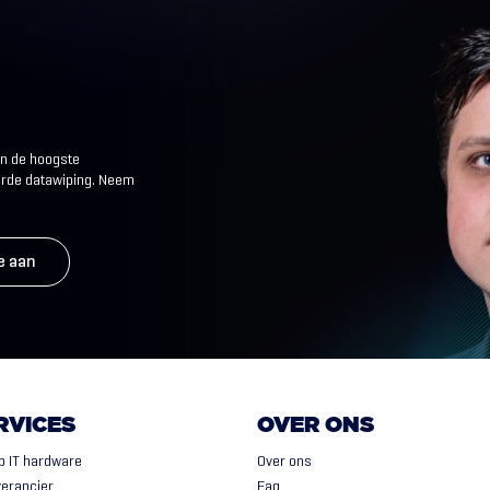
an de hoogste
eerde datawiping. Neem
e aan
RVICES
OVER ONS
p IT hardware
Over ons
verancier
Faq