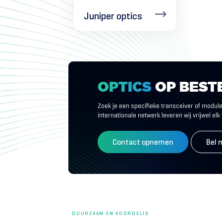
Juniper optics
OPTICS
OP
BEST
Zoek je een specifieke transceiver of module 
internationale netwerk leveren wij vrijwel elk
Contact opnemen
Bel 
DUURZAAM EN VOORDELIG