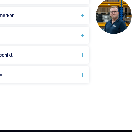
 merken
schikt
en