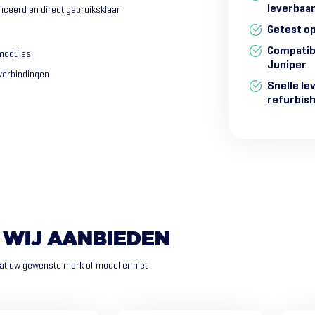
leverbaa
ficeerd en direct gebruiksklaar
Getest op
Compatibe
 modules
Juniper
verbindingen
Snelle le
refurbis
WIJ
AANBIEDEN
at uw gewenste merk of model er niet