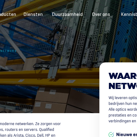
oducten
Diensten
Duurzaamheid
Over ons
Kennis
 NETWERK
WAAR
NETW
Wij leveren opt
bedrijven hun n
Alle optics word
prestaties en com
verbindingen en 
moderne netwerken. Ze zorgen voor
es, routers en servers. Qualified
Nieuwe en
en als Arista, Cisco, Dell, HP en