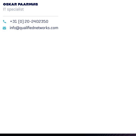
OSKAR PAARHUIS
IT specialist
+31 (0) 20-2402350
info@qualifiednetworks.com