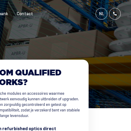
bank
Contact
NL
FR
EN
DE
OM
QUALIFIED
ORKS?
ische modules en accessoires waarmee
etwerk eenvoudig kunnen uitbreiden of upgraden.
en zorgvuldig gecontroleerd en getest op
patibiliteit, zodat je verzekerd bent van stabiele
lange levensduur.
 refurbished optics direct