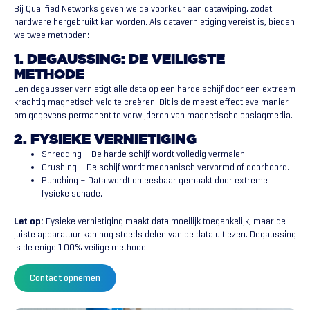
Bij Qualified Networks geven we de voorkeur aan datawiping, zodat
hardware hergebruikt kan worden. Als datavernietiging vereist is, bieden
we twee methoden:
1. DEGAUSSING: DE VEILIGSTE
METHODE
Een degausser vernietigt alle data op een harde schijf door een extreem
krachtig magnetisch veld te creëren. Dit is de meest effectieve manier
om gegevens permanent te verwijderen van magnetische opslagmedia.
2. FYSIEKE VERNIETIGING
Shredding – De harde schijf wordt volledig vermalen.
Crushing – De schijf wordt mechanisch vervormd of doorboord.
Punching – Data wordt onleesbaar gemaakt door extreme
fysieke schade.
Let op:
Fysieke vernietiging maakt data moeilijk toegankelijk, maar de
juiste apparatuur kan nog steeds delen van de data uitlezen. Degaussing
is de enige 100% veilige methode.
Contact opnemen