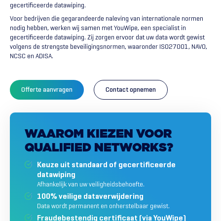
gecertificeerde datawiping.
Voor bedrijven die gegarandeerde naleving van internationale normen
nodig hebben, werken wij samen met YouWipe, een specialist in
gecertificeerde datawiping. Zij zorgen ervoor dat uw data wordt gewist
volgens de strengste beveiligingsnormen, waaronder ISO27001, NAVO,
NCSC en ADISA.
Offerte aanvragen
Contact opnemen
WAAROM
KIEZEN
VOOR
QUALIFIED
NETWORKS?
Keuze uit standaard of gecertificeerde
datawiping
Afhankelijk van uw veiligheidsbehoefte.
100% veilige dataverwijdering
Data wordt permanent en onherstelbaar gewist.
Fraudebestendig certificaat (via YouWipe)