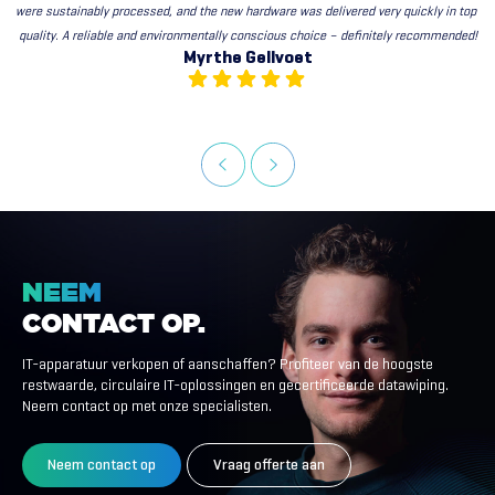
were sustainably processed, and the new hardware was delivered very quickly in top 
quality. A reliable and environmentally conscious choice – definitely recommended!
Myrthe Gellvoet
NEEM
CONTACT
OP.
IT-apparatuur verkopen of aanschaffen? Profiteer van de hoogste
restwaarde, circulaire IT-oplossingen en gecertificeerde datawiping.
Neem contact op met onze specialisten.
Neem contact op
Vraag offerte aan