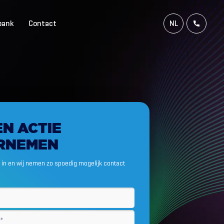
bank
Contact
NL
FR
EN
DE
EN
ACTIE
RNEMEN
in en wij nemen zo spoedig mogelijk contact
m