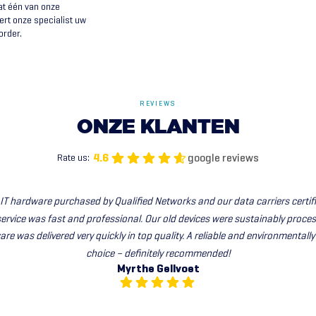
at één van onze
ert onze specialist uw
order.
REVIEWS
ONZE
KLANTEN
google reviews
4.6
Rate us:
IT hardware purchased by Qualified Networks and our data carriers certifi
service was fast and professional. Our old devices were sustainably proces
e was delivered very quickly in top quality. A reliable and environmentally
choice – definitely recommended!
Myrthe Gellvoet