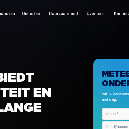
oducten
Diensten
Duurzaamheid
Over ons
Kennis
METE
B
I
E
D
T
ONDE
I
T
E
I
T
E
N
Vul uw gegevens 
met u op.
L
A
N
G
E
Naam
Bedrijfsnaa