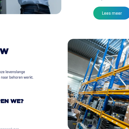
Lees meer
UW
nze levenslange
r naar behoren werkt.
PEN WE?