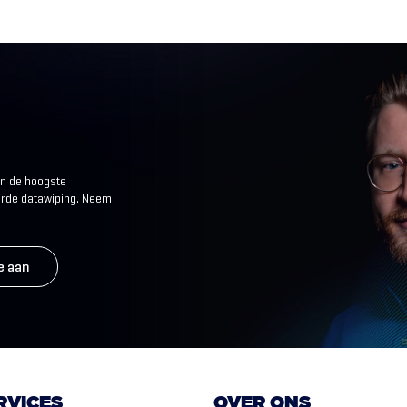
an de hoogste
eerde datawiping. Neem
e aan
RVICES
OVER ONS