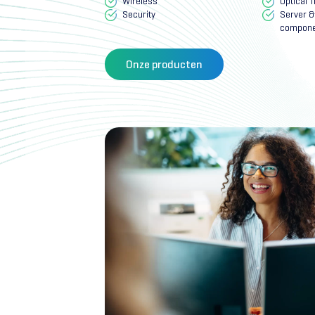
Wireless
Optical 
Security
Server &
compone
Onze producten