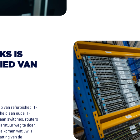
KS
IS
IED
VAN
op van refurbished IT-
heid aan oude IT-
 aan switches, routers
paratuur weg te doen,
te komen wat uw IT-
atting van de