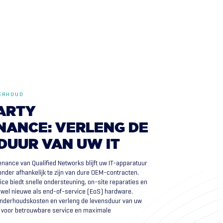
DERHOUD
ARTY
NANCE:
VERLENG
DE
DUUR
VAN
UW
IT
enance van Qualified Networks blijft uw IT-apparatuur
onder afhankelijk te zijn van dure OEM-contracten.
e biedt snelle ondersteuning, on-site reparaties en
zowel nieuwe als end-of-service (EoS) hardware.
nderhoudskosten en verleng de levensduur van uw
es voor betrouwbare service en maximale