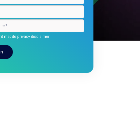
mmer
ord met de
privacy disclaimer
en