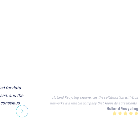
ed for data 
sed, and the 
Holland Recycling experiences the collaboration with Quali
 conscious 
Networks is a reliable company that keeps its agreements
Holland Recycling 