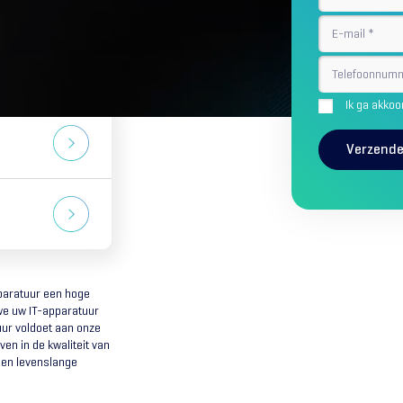
E-
mail
Telefoonnu
Consent
Ik ga akko
Verzend
pparatuur een hoge
 we uw IT-apparatuur
ur voldoet aan onze
en in de kwaliteit van
een levenslange