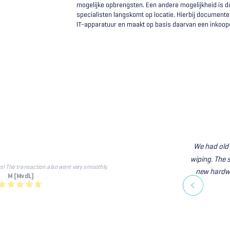
mogelijke opbrengsten. Een andere mogelijkheid is d
specialisten langskomt op locatie. Hierbij documente
IT-apparatuur en maakt op basis daarvan een inkoop
We had old 
wiping. The 
ys! The transaction also went very smoothly.
new hardwar
M (MvdL)