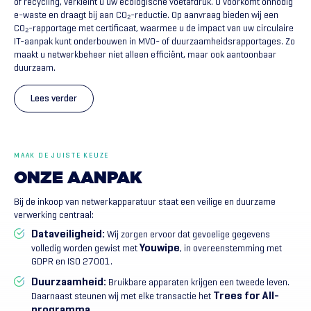
of recycling, verkleint u uw ecologische voetafdruk. U voorkomt onnodig
e-waste en draagt bij aan CO₂-reductie. Op aanvraag bieden wij een
CO₂-rapportage met certificaat, waarmee u de impact van uw circulaire
IT-aanpak kunt onderbouwen in MVO- of duurzaamheidsrapportages. Zo
maakt u netwerkbeheer niet alleen efficiënt, maar ook aantoonbaar
duurzaam.
Lees verder
MAAK DE JUISTE KEUZE
ONZE
AANPAK
Bij de inkoop van netwerkapparatuur staat een veilige en duurzame
verwerking centraal:
Dataveiligheid:
Wij zorgen ervoor dat gevoelige gegevens
Youwipe
volledig worden gewist met
, in overeenstemming met
GDPR en ISO 27001.
Duurzaamheid:
Bruikbare apparaten krijgen een tweede leven.
Trees for All-
Daarnaast steunen wij met elke transactie het
programma
.