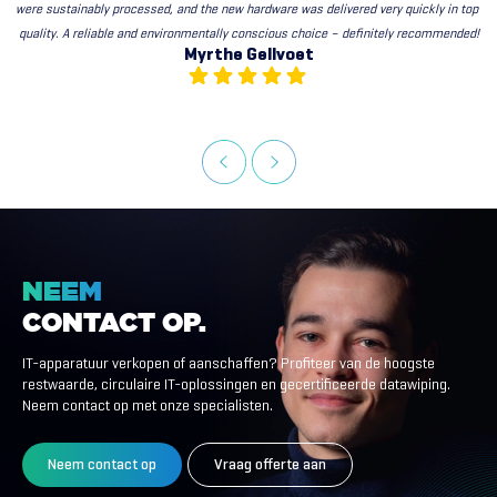
were sustainably processed, and the new hardware was delivered very quickly in top 
quality. A reliable and environmentally conscious choice – definitely recommended!
Myrthe Gellvoet
NEEM
CONTACT
OP.
IT-apparatuur verkopen of aanschaffen? Profiteer van de hoogste
restwaarde, circulaire IT-oplossingen en gecertificeerde datawiping.
Neem contact op met onze specialisten.
Neem contact op
Vraag offerte aan