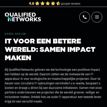
Skip
4.6
google reviews
to
content
Qualified Networks
Refurbished Cisco Networking Equipment
GOEDE DOELEN
I
T
V
O
O
R
E
E
N
B
E
T
E
R
E
W
E
R
E
L
D
:
S
A
M
E
N
I
M
P
A
C
T
M
A
K
E
N
Bij Qualified Networks geloven we dat technologie een positieve impact
kan hebben op de wereld. Daarom zetten we de restwaarde van IT-
apparatuur in voor ecologische en maatschappelijke projecten. Door te
kiezen voor circulaire IT-oplossingen vermindert u e-waste, bespaart u
kosten en draagt u direct bij aan duurzame initiatieven. Samen met onze
partners ondersteunen we projecten die de wereld groener, veiliger en
inclusiever maken. Ontdek hoe uw oude IT-apparatuur een tweede leven
krijgt én een verschil maakt.