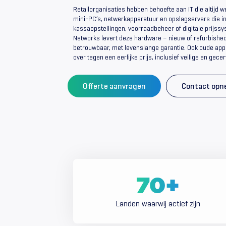
Retailorganisaties hebben behoefte aan IT die altijd w
mini-PC’s, netwerkapparatuur en opslagservers die i
kassaopstellingen, voorraadbeheer of digitale prijssy
Networks levert deze hardware – nieuw of refurbished
betrouwbaar, met levenslange garantie. Ook oude app
over tegen een eerlijke prijs, inclusief veilige en gece
Offerte aanvragen
Contact op
70
+
Landen waarwij actief zijn