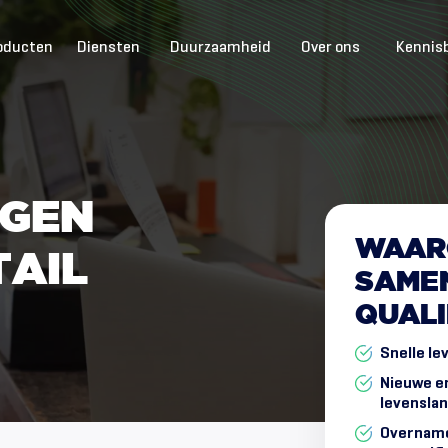
oducten
Diensten
Duurzaamheid
Over ons
Kennis
G
E
N
WAAR
T
A
I
L
SAME
QUALI
Snelle le
Nieuwe e
levenslan
Overname 