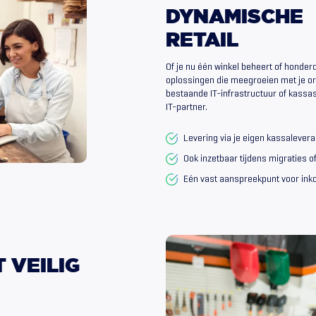
DYNAMISCHE
RETAIL
Of je nu één winkel beheert of honderd
oplossingen die meegroeien met je or
bestaande IT-infrastructuur of kassas
IT-partner.
Levering via je eigen kassaleveran
Ook inzetbaar tijdens migraties o
Eén vast aanspreekpunt voor inko
T
VEILIG