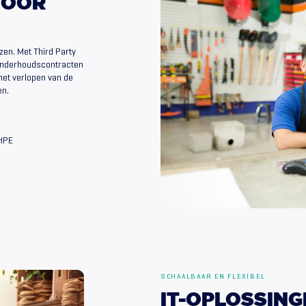
VOOR
ezen. Met Third Party
 onderhoudscontracten
het verlopen van de
en.
 HPE
SCHAALBAAR EN FLEXIBEL
IT-OPLOSSIN