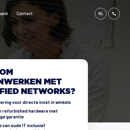
bank
Contact
NL
FR
EN
DE
OM
NWERKEN
MET
FIED
NETWORKS?
vering voor directe inzet in winkels
n refurbished hardware met
ge garantie
van oude IT inclusief