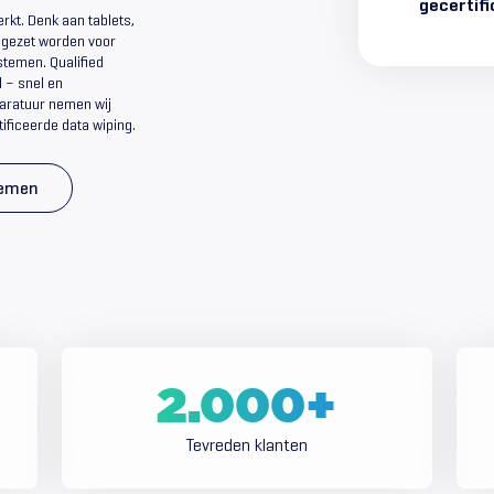
gecertifi
erkt. Denk aan tablets,
ngezet worden voor
stemen. Qualified
 – snel en
aratuur nemen wij
rtificeerde data wiping.
nemen
2.000
+
Tevreden klanten