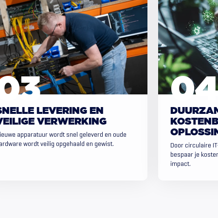
SNELLE LEVERING EN
DUURZAM
VEILIGE VERWERKING
KOSTENB
OPLOSSI
ieuwe apparatuur wordt snel geleverd en oude
ardware wordt veilig opgehaald en gewist.
Door circulaire I
bespaar je kosten
impact.