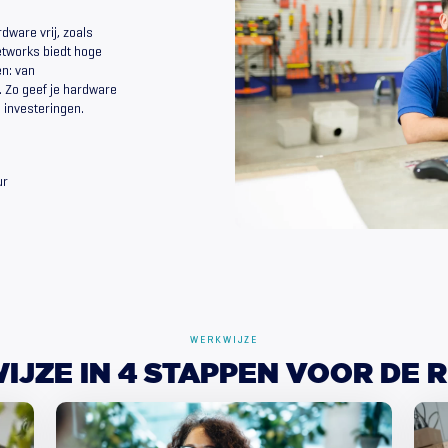
dware vrij, zoals
Networks biedt hoge
en: van
. Zo geef je hardware
 investeringen.
ur
WERKWIJZE
IJZE
IN
4
STAPPEN
VOOR
DE
R