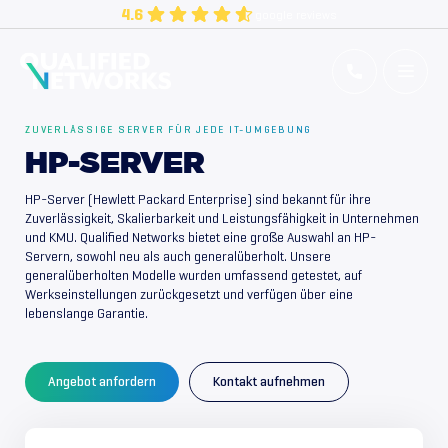
Skip
4.6
google reviews
to
content
Qualified Networks
Refurbished Cisco Networking Equipment
ZUVERLÄSSIGE SERVER FÜR JEDE IT-UMGEBUNG
HP-SERVER
HP-Server (Hewlett Packard Enterprise) sind bekannt für ihre
Zuverlässigkeit, Skalierbarkeit und Leistungsfähigkeit in Unternehmen
und KMU. Qualified Networks bietet eine große Auswahl an HP-
Servern, sowohl neu als auch generalüberholt. Unsere
generalüberholten Modelle wurden umfassend getestet, auf
Werkseinstellungen zurückgesetzt und verfügen über eine
lebenslange Garantie.
Angebot anfordern
Kontakt aufnehmen