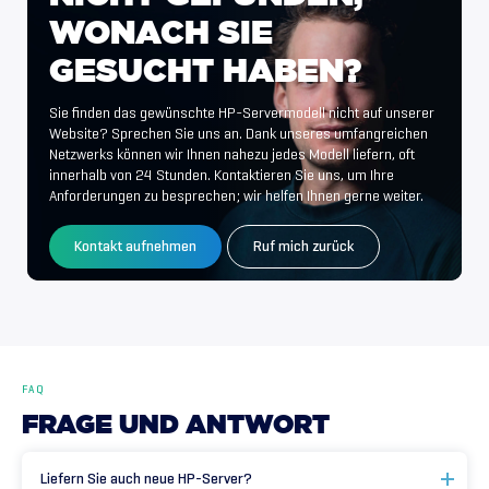
WONACH
SIE
GESUCHT
HABEN?
Sie finden das gewünschte HP-Servermodell nicht auf unserer
Website? Sprechen Sie uns an. Dank unseres umfangreichen
Netzwerks können wir Ihnen nahezu jedes Modell liefern, oft
innerhalb von 24 Stunden. Kontaktieren Sie uns, um Ihre
Anforderungen zu besprechen; wir helfen Ihnen gerne weiter.
Kontakt aufnehmen
Ruf mich zurück
FAQ
FRAGE
UND
ANTWORT
Liefern Sie auch neue HP-Server?