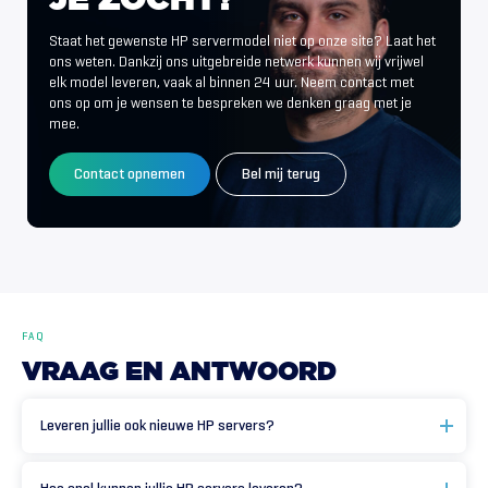
JE
ZOCHT?
Staat het gewenste HP servermodel niet op onze site? Laat het
ons weten. Dankzij ons uitgebreide netwerk kunnen wij vrijwel
elk model leveren, vaak al binnen 24 uur. Neem contact met
ons op om je wensen te bespreken we denken graag met je
mee.
Contact opnemen
Bel mij terug
FAQ
VRAAG
EN
ANTWOORD
Leveren jullie ook nieuwe HP servers?