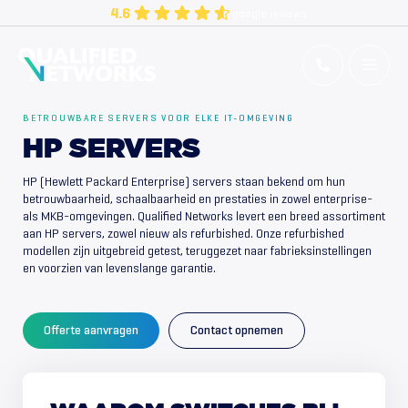
Skip
4.6
google reviews
to
content
Qualified Networks
Refurbished Cisco Networking Equipment
BETROUWBARE SERVERS VOOR ELKE IT-OMGEVING
HP SERVERS
HP (Hewlett Packard Enterprise) servers staan bekend om hun
betrouwbaarheid, schaalbaarheid en prestaties in zowel enterprise-
als MKB-omgevingen. Qualified Networks levert een breed assortiment
aan HP servers, zowel nieuw als refurbished. Onze refurbished
modellen zijn uitgebreid getest, teruggezet naar fabrieksinstellingen
en voorzien van levenslange garantie.
Offerte aanvragen
Contact opnemen