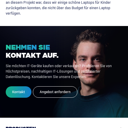
an diesem Projekt war, dass wir einige schöne Laptops für Kinder
zurückgeben konnten, die nicht über das Budget für einen Laptop
verfügen.
NEHMEN
SIE
KONTAKT
AUF.
Sie möchten IT-Geräte kaufen oder verkaufen? Profitieren Sie von
Höchstpreisen, nachhaltigen IT-Lösungen und zertifizierter
Datenlöschung. Kontaktieren Sie unsere Experten.
Kontakt
Angebot anfordern