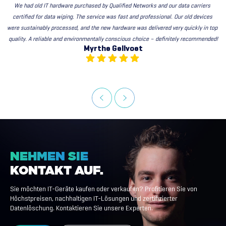
We had old IT hardware purchased by Qualified Networks and our data carriers 
certified for data wiping. The service was fast and professional. Our old devices 
were sustainably processed, and the new hardware was delivered very quickly in top 
quality. A reliable and environmentally conscious choice – definitely recommended!
Myrthe Gellvoet
NEHMEN
SIE
KONTAKT
AUF.
Sie möchten IT-Geräte kaufen oder verkaufen? Profitieren Sie von
Höchstpreisen, nachhaltigen IT-Lösungen und zertifizierter
Datenlöschung. Kontaktieren Sie unsere Experten.