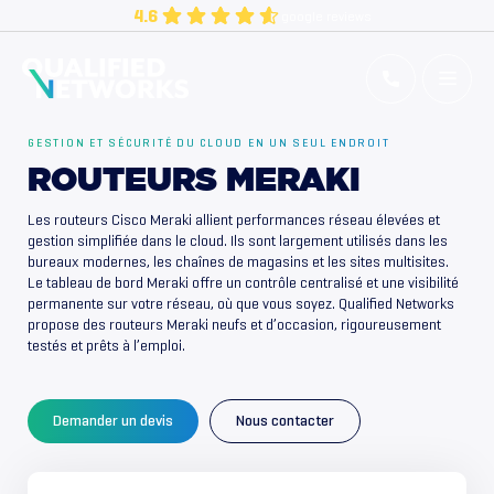
Aller
4.6
google reviews
au
contenu
Qualified Networks
Refurbished Cisco Networking Equipment
GESTION ET SÉCURITÉ DU CLOUD EN UN SEUL ENDROIT
ROUTEURS MERAKI
Les routeurs Cisco Meraki allient performances réseau élevées et
gestion simplifiée dans le cloud. Ils sont largement utilisés dans les
bureaux modernes, les chaînes de magasins et les sites multisites.
Le tableau de bord Meraki offre un contrôle centralisé et une visibilité
permanente sur votre réseau, où que vous soyez. Qualified Networks
propose des routeurs Meraki neufs et d’occasion, rigoureusement
testés et prêts à l’emploi.
Demander un devis
Nous contacter