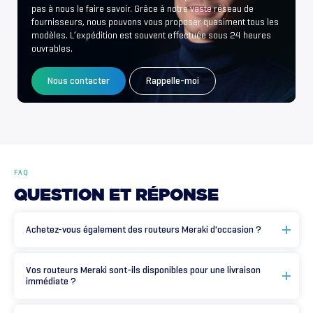
pas à nous le faire savoir. Grâce à notre vaste réseau de
fournisseurs, nous pouvons vous proposer quasiment tous les
modèles. L’expédition est souvent effectuée sous 24 heures
ouvrables.
Nous contacter
Rappelle-moi
FAQ
QUESTION
ET
RÉPONSE
Achetez-vous également des routeurs Meraki d'occasion ?
Vos routeurs Meraki sont-ils disponibles pour une livraison
immédiate ?