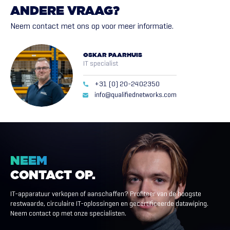
ANDERE
VRAAG?
Neem contact met ons op voor meer informatie.
OSKAR PAARHUIS
IT specialist
+31 (0) 20-2402350
info@qualifiednetworks.com
NEEM
CONTACT
OP.
IT-apparatuur verkopen of aanschaffen? Profiteer van de hoogste
restwaarde, circulaire IT-oplossingen en gecertificeerde datawiping.
Neem contact op met onze specialisten.