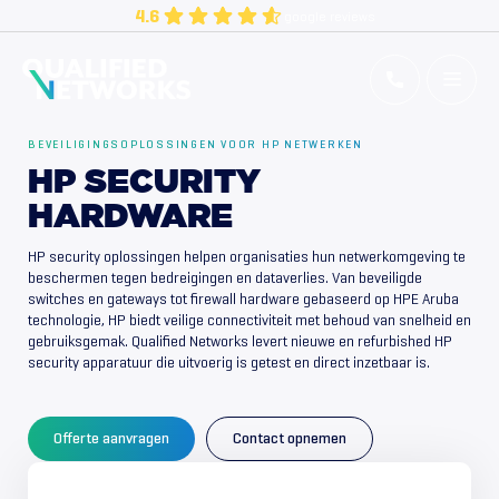
Skip
4.6
google reviews
to
content
Qualified Networks
Refurbished Cisco Networking Equipment
BEVEILIGINGSOPLOSSINGEN VOOR HP NETWERKEN
HP SECURITY
HARDWARE
HP security oplossingen helpen organisaties hun netwerkomgeving te
beschermen tegen bedreigingen en dataverlies. Van beveiligde
switches en gateways tot firewall hardware gebaseerd op HPE Aruba
technologie, HP biedt veilige connectiviteit met behoud van snelheid en
gebruiksgemak. Qualified Networks levert nieuwe en refurbished HP
security apparatuur die uitvoerig is getest en direct inzetbaar is.
Offerte aanvragen
Contact opnemen