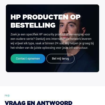
HP
PRODUCTEN
OP
BESTELLING
Zoek je een specifiek HP security product of vervanging voor
een oudere serie? Dankzij ons internationale netwerk leveren
wij vrijwel elk type, vaak al binnen 24 uur. Wij helpen je graag bij
het vinden van de juiste oplossing voor jouw infrastructuur.
Contact opnemen
Bel mij terug
FAQ
VRAAG
EN
ANTWOORD