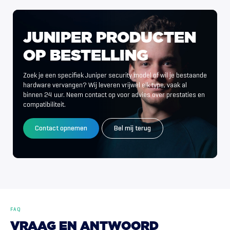
JUNIPER
PRODUCTEN
OP
BESTELLING
Zoek je een specifiek Juniper security model of wil je bestaande
hardware vervangen? Wij leveren vrijwel elk type, vaak al
binnen 24 uur. Neem contact op voor advies over prestaties en
compatibiliteit.
Contact opnemen
Bel mij terug
FAQ
VRAAG
EN
ANTWOORD