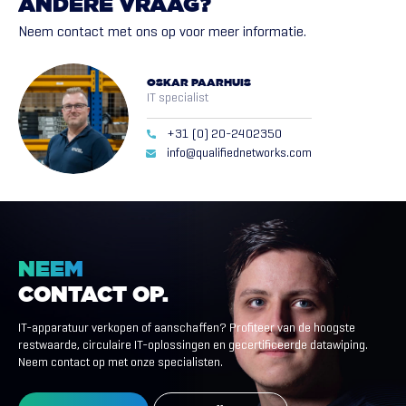
ANDERE
VRAAG?
Neem contact met ons op voor meer informatie.
OSKAR PAARHUIS
IT specialist
+31 (0) 20-2402350
info@qualifiednetworks.com
NEEM
CONTACT
OP.
IT-apparatuur verkopen of aanschaffen? Profiteer van de hoogste
restwaarde, circulaire IT-oplossingen en gecertificeerde datawiping.
Neem contact op met onze specialisten.