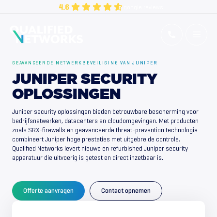
Skip
4.6
google reviews
to
content
Qualified Networks
Refurbished Cisco Networking Equipment
GEAVANCEERDE NETWERKBEVEILIGING VAN JUNIPER
JUNIPER SECURITY
OPLOSSINGEN
Juniper security oplossingen bieden betrouwbare bescherming voor
bedrijfsnetwerken, datacenters en cloudomgevingen. Met producten
zoals SRX-firewalls en geavanceerde threat-prevention technologie
combineert Juniper hoge prestaties met uitgebreide controle.
Qualified Networks levert nieuwe en refurbished Juniper security
apparatuur die uitvoerig is getest en direct inzetbaar is.
Offerte aanvragen
Contact opnemen