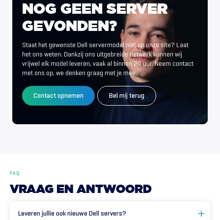
NOG
GEEN
SERVER
GEVONDEN?
Staat het gewenste Dell servermodel niet op onze site? Laat
het ons weten. Dankzij ons uitgebreide netwerk kunnen wij
vrijwel elk model leveren, vaak al binnen 24 uur. Neem contact
met ons op, we denken graag met je mee.
Contact opnemen
Bel mij terug
FAQ
VRAAG
EN
ANTWOORD
Leveren jullie ook nieuwe Dell servers?