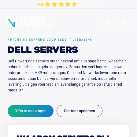
Skip
4.6
google reviews
to
content
Qualified Networks
Refurbished Cisco Networking Equipment
KRACHTIGE SERVERS VOOR ELKE IT-UITDAGING
DELL SERVERS
Dell PowerEdge servers staan bekend om hun hoge betrouwbaarheid,
schaalbaarheid en gebruiksgemak. Ze worden veel ingezet in zowel
enterprise- als MKB-omgevingen. Qualified Networks levert een ruim
assortiment aan Dell servers, nieuw én refurbished, met snelle
levering uit eigen voorraad en levenslange garantie op refurbished
modellen.
Offerte aanvragen
Contact opnemen