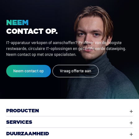
NEEM
CONTACT
OP.
IT-apparatuur verkopen of aanschaffen? Profiteer van de hoogste
restwaarde, circulaire IT-oplossingen en gecertificeerde datawiping.
Neem contact op met onze specialisten.
Neem contact op
Vraag offerte aan
PRODUCTEN
SERVICES
DUURZAAMHEID