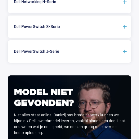
Dell Networking N-Serie
Dell PowerSwitch S-Serie
Dell PowerSwitch Z-Serie
MODEL
NIET
GEVONDEN?
Niet alles staat online. Dankzij ons brede netwerk kunnen we
bijna elk Dell-switchmodel leveren, vaak al binnen een dag. Laat
ons weten wat je nodig hebt, we denken graag mee over de
beste oplossing.