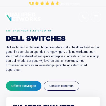
Skip
4.6
google reviews
to
content
Qualified Networks
Refurbished Cisco Networking Equipment
SWITCHES VOOR ELKE OMGEVING
DELL SWITCHES
Dell switches combineren hoge prestaties met schaalbaarheid en zijn
geschikt voor uiteenlopende IT-omgevingen. Of je nu werkt met een
klein bedrijfsnetwerk of een grote enterprise-infrastructuur: er is altijd
een Dell-model dat past. Wij leveren snel uit voorraad, met
professioneel advies én levenslange garantie op refurbished
apparatuur.
Offerte aanvragen
Contact opnemen