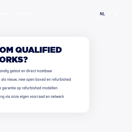
bank
Contact
NL
FR
EN
DE
OM
QUALIFIED
ORKS?
ondig getest en direct inzetbaar
r als nieuw, new open boxed en refurbished
 garantie op refurbished modellen
ring via onze eigen voorraad en netwerk