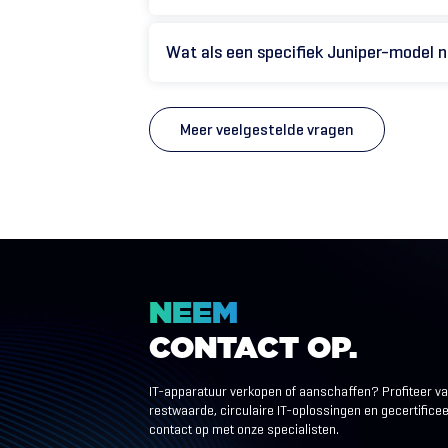
Wat als een specifiek Juniper-model n
Meer veelgestelde vragen
NEEM
CONTACT
OP.
IT-apparatuur verkopen of aanschaffen? Profiteer v
restwaarde, circulaire IT-oplossingen en gecertific
contact op met onze specialisten.