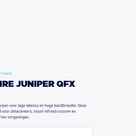
ITCHES
IRE
JUNIPER
QFX
orpen voor lage latency en hoge bandbreedte. Deze
 voor datacenters, cloud-infrastructuren en
rise-omgevingen.