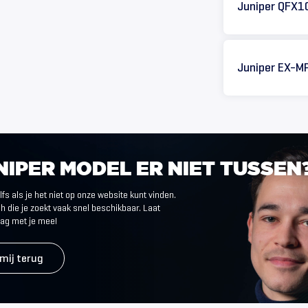
Juniper QFX1
Juniper EX-MP
NIPER
MODEL
ER
NIET
TUSSEN
fs als je het niet op onze website kunt vinden.
h die je zoekt vaak snel beschikbaar. Laat
aag met je mee!
 mij terug