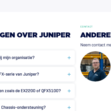
CONTACT
GEN
OVER
JUNIPER
ANDERE
Neem contact me
j mijn organisatie?
QFX-serie van Juniper?
llen zoals de EX2200 of QFX5100?
al Chassis-ondersteuning?