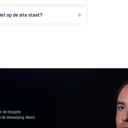
iet op de site staat?
an de hoogste
eerde datawiping. Neem