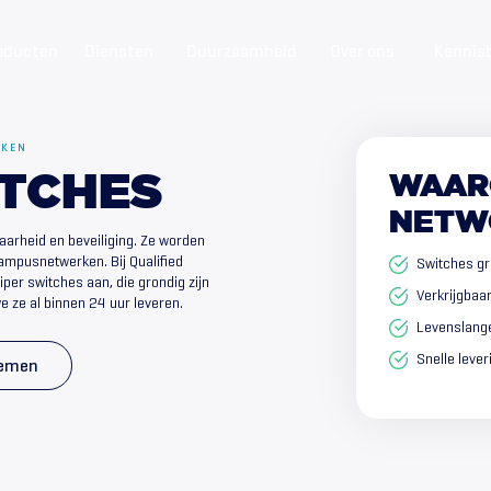
oducten
Diensten
Duurzaamheid
Over ons
Kennis
RKEN
ITCHES
WAAR
NETW
aarheid en beveiliging. Ze worden
ampusnetwerken. Bij Qualified
Switches gr
per switches aan, die grondig zijn
Verkrijgbaa
we ze al binnen 24 uur leveren.
Levenslange
Snelle leve
nemen