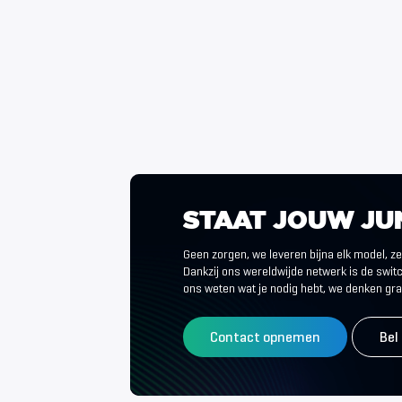
STAAT
JOUW
JU
Geen zorgen, we leveren bijna elk model, zel
Dankzij ons wereldwijde netwerk is de switc
ons weten wat je nodig hebt, we denken gr
Contact opnemen
Bel