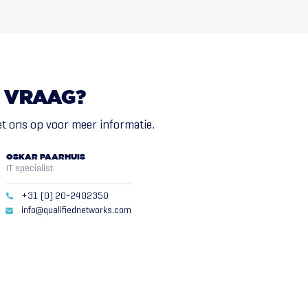
VRAAG?
t ons op voor meer informatie.
OSKAR PAARHUIS
IT specialist
+31 (0) 20-2402350
info@qualifiednetworks.com