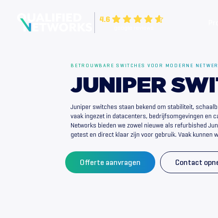
Skip
to
4.6
Pr
content
google reviews
Qualified Networks
Refurbished Cisco Networking Equipment
BETROUWBARE SWITCHES VOOR MODERNE NETWE
JUNIPER SW
Juniper switches staan bekend om stabiliteit, schaalb
vaak ingezet in datacenters, bedrijfsomgevingen en c
Networks bieden we zowel nieuwe als refurbished Juni
getest en direct klaar zijn voor gebruik. Vaak kunnen 
Offerte aanvragen
Contact op