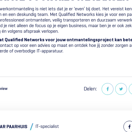
erkontmanteling is niet iets dat je er ‘even’ bij doet. Het vereist ken
n en een deskundig team. Met Qualified Networks kies je voor een part
professioneel ontmantelen, veilig transporteren en duurzaam verwerk
d je niet alleen de focus op je eigen business, maar ben je er ook zek
 én volgens afspraak verlopen.
at Qualified Networks voor jouw ontmantelingsproject kan be
contact op voor een advies op maat en ontdek hoe jij zonder zorgen 
rde of overbodige IT-apparatuur.
Delen:
rview
IT-specialist
AR PAARHUIS