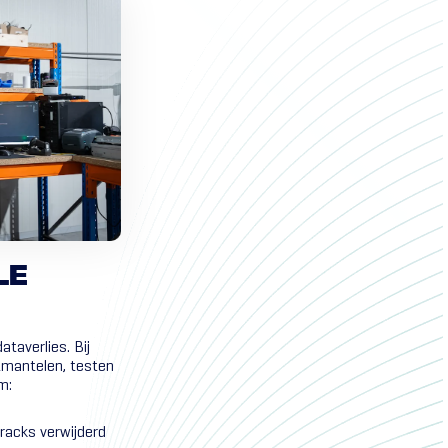
LE
taverlies. Bij
ntmantelen, testen
m:
racks verwijderd