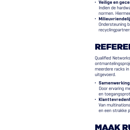
Veilige en gec
Indien de hardwa
normen. Hiermee
Milieuvriendeli
Ondersteuning bi
recyclingpartne
REFERE
Qualified Networks
ontmantelingsproje
meerdere racks in 
uitgevoerd.
Samenwerking 
Door ervaring me
en toegangsprot
Klanttevreden
Van multinationa
en een strakke p
MAAK
R