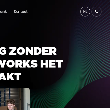
bank
Contact
NL
FR
EN
DE
G
Z
O
N
D
E
R
W
O
R
K
S
H
E
T
A
K
T