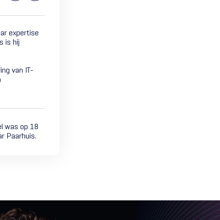
ar expertise
 is hij
ing van IT-
n
kel was op 18
r Paarhuis.