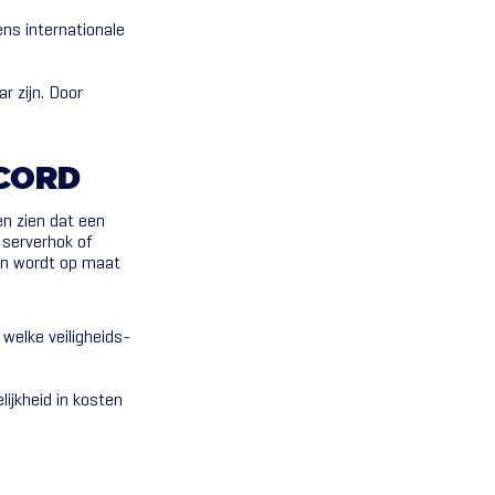
ens internationale
r zijn. Door
CORD
en zien dat een
 serverhok of
 en wordt op maat
welke veiligheids-
lijkheid in kosten