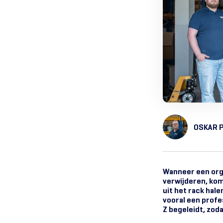
OSKAR 
Wanneer een orga
verwijderen, kom
uit het rack hal
vooral een profes
Z begeleidt, zoda