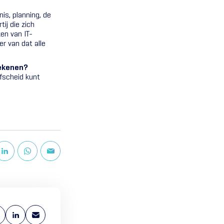
nis, planning, de
ij die zich
en van IT-
er van dat alle
tekenen?
afscheid kunt