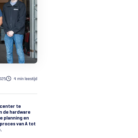
2025
4 min leestijd
acenter te
en de hardware
ge planning en
 proces van A tot
.