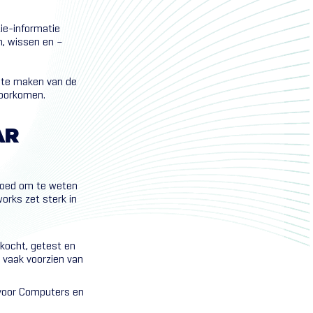
tie-informatie
n, wissen en –
 te maken van de
voorkomen.
AR
 goed om te weten
works zet sterk in
ekocht, getest en
 vaak voorzien van
 voor
Computers en