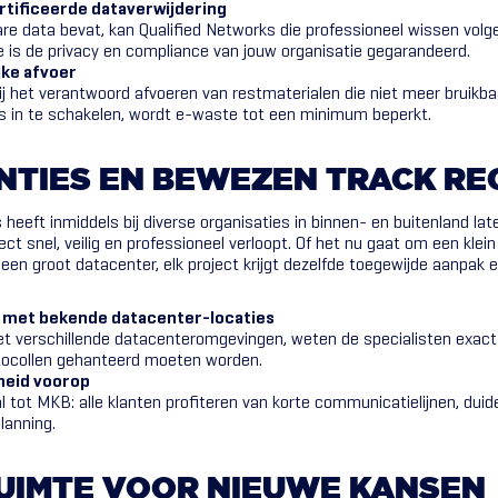
ertificeerde dataverwijdering
re data bevat, kan Qualified Networks die professioneel wissen volg
 is de privacy en compliance van jouw organisatie gegarandeerd.
jke afvoer
j het verantwoord afvoeren van restmaterialen die niet meer bruikbaa
rs in te schakelen, wordt e-waste tot een minimum beperkt.
NTIES
EN
BEWEZEN
TRACK
RE
 heeft inmiddels bij diverse organisaties in binnen- en buitenland lat
ct snel, veilig en professioneel verloopt. Of het nu gaat om een klein
een groot datacenter, elk project krijgt dezelfde toegewijde aanpak
met bekende datacenter-locaties
t verschillende datacenteromgevingen, weten de specialisten exact 
ocollen gehanteerd moeten worden.
heid voorop
l tot MKB: alle klanten profiteren van korte communicatielijnen, duide
lanning.
UIMTE
VOOR
NIEUWE
KANSEN