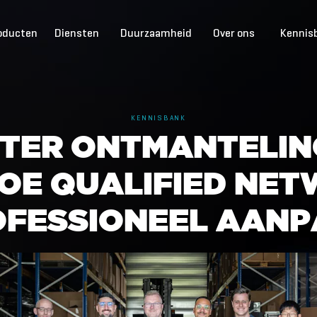
oducten
Diensten
Duurzaamheid
Over ons
Kennis
KENNISBANK
T
E
R
O
N
T
M
A
N
T
E
L
I
N
O
E
Q
U
A
L
I
F
I
E
D
N
E
T
O
F
E
S
S
I
O
N
E
E
L
A
A
N
P