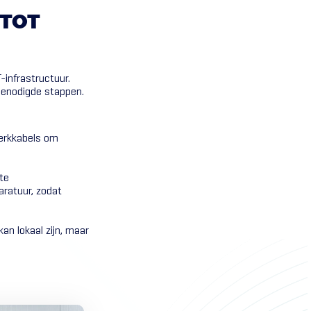
TOT
-infrastructuur.
 benodigde stappen.
werkkabels om
te
aratuur, zodat
an lokaal zijn, maar