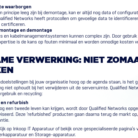
 te waarborgen
n principe leeg zijn bij demontage, kan er altijd nog data of configura
ualified Networks heeft protocollen om gevoelige data te identificere
 certificeren.
 montage en demontage
es en kabelmanagementsystemen kunnen complex zijn. Door gebruik
expertise is de kans op fouten minimaal en worden onnodige kosten 
AME
VERWERKING:
NIET
ZOMA
KEN
doelstellingen bij jouw organisatie hoog op de agenda staan, is het
g niet ophoudt bij het verwijderen uit de serverruimte. Qualified Net
gebruik en recycling:
 en refurbish
og een tweede leven kan krijgen, wordt door Qualified Networks opg
iseerd. Deze ‘refurbished’ producten gaan daarna terug de markt op,
ntie.
ijk op
Inkoop IT Apparatuur
of bekijk onze gespecialiseerde pagina’s
rkapparatuur
en
Storage-apparatuur
.