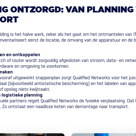
IG
ONTZORGD:
VAN
PLANNING
PORT
ding is het halve werk, zeker als het gaat om het ontmantelen van IT
inventariseert eerst de locatie, de omvang van de apparatuur en de
elen en ontkoppelen
itch of router wordt zorgvuldig afgesloten van stroom, data- en net
rdware en omgeving te voorkomen.
 maken
vooraf uitgewerkt stappenplan zorgt Qualified Networks voor het juis
aal (bijvoorbeeld antistatische bescherming) en het labelen van app
of opslag niets kwijtraakt.
 logistieke planning
le partners regelt Qualified Networks de fysieke verplaatsing. Dat k
l. Zo ontstaat een naadloze keten van demontage naar transport.