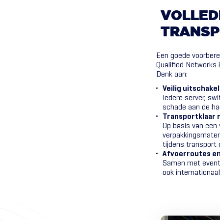
VOLLED
TRANS
Een goede voorberei
Qualified Networks 
Denk aan:
Veilig uitschak
Iedere server, sw
schade aan de ha
Transportklaar
Op basis van een 
verpakkingsmateri
tijdens transport 
Afvoerroutes en
Samen met eventue
ook internationaa