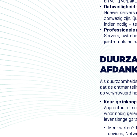
en veilig verpakt.
Dataveiligheid
Hoewel servers i
aanwezig zijn. Q
indien nodig – te
Professionele
Servers, switch
juiste tools en 
DUURZ
AFDAN
Als duurzaamheids
dat de ontmantelin
op verantwoord her
Keurige inkoop
Apparatuur die n
waar nodig gerev
levenslange gara
Meer weten? K
devices
,
Netwe