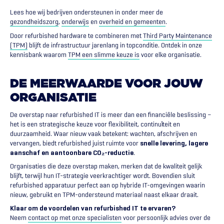
Lees hoe wij bedrijven ondersteunen in onder meer de
gezondheidszorg
,
onderwijs
en
overheid en gemeenten
.
Door refurbished hardware te combineren met
Third Party Maintenance
(TPM)
blijft de infrastructuur jarenlang in topconditie. Ontdek in onze
kennisbank waarom
TPM een slimme keuze is
voor elke organisatie.
DE
MEERWAARDE
VOOR
JOUW
ORGANISATIE
De overstap naar refurbished IT is meer dan een financiële beslissing –
het is een strategische keuze voor flexibiliteit, continuïteit en
duurzaamheid. Waar nieuw vaak betekent: wachten, afschrijven en
vervangen, biedt refurbished juist ruimte voor
snelle levering, lagere
aanschaf en aantoonbare CO₂-reductie
.
Organisaties die deze overstap maken, merken dat de kwaliteit gelijk
blijft, terwijl hun IT-strategie veerkrachtiger wordt. Bovendien sluit
refurbished apparatuur perfect aan op hybride IT-omgevingen waarin
nieuw, gebruikt en TPM-ondersteund materiaal naast elkaar draait.
Klaar om de voordelen van refurbished IT te ervaren?
Neem
contact op met onze specialisten
voor persoonlijk advies over de