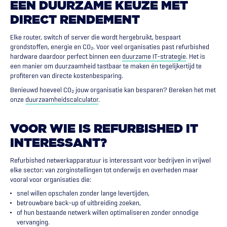
EEN
DUURZAME
KEUZE
MET
DIRECT
RENDEMENT
Elke router, switch of server die wordt hergebruikt, bespaart
grondstoffen, energie en CO₂. Voor veel organisaties past refurbished
hardware daardoor perfect binnen een
duurzame IT-strategie
. Het is
een manier om duurzaamheid tastbaar te maken én tegelijkertijd te
profiteren van directe kostenbesparing.
Benieuwd hoeveel CO₂ jouw organisatie kan besparen? Bereken het met
onze
duurzaamheidscalculator
.
VOOR
WIE
IS
REFURBISHED
IT
INTERESSANT?
Refurbished netwerkapparatuur is interessant voor bedrijven in vrijwel
elke sector: van zorginstellingen tot onderwijs en overheden maar
vooral voor organisaties die:
snel willen opschalen zonder lange levertijden,
betrouwbare back-up of uitbreiding zoeken,
of hun bestaande netwerk willen optimaliseren zonder onnodige
vervanging.