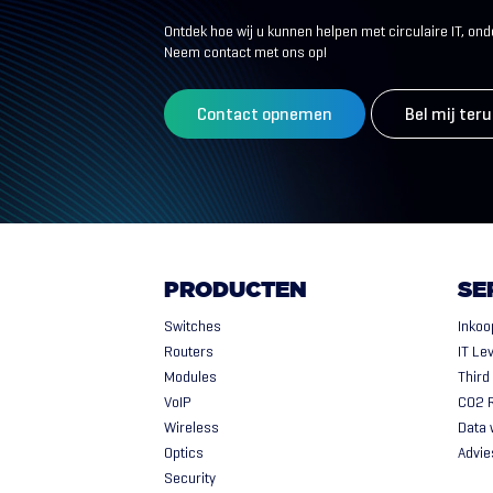
Ontdek hoe wij u kunnen helpen met circulaire IT, o
Neem contact met ons op!
Contact opnemen
Bel mij ter
PRODUCTEN
SE
Switches
Inkoo
Routers
IT Le
Modules
Third
VoIP
CO2 
Wireless
Data 
Optics
Advie
Security