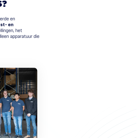
S?
eerde en
st- en
llingen, het
lleen apparatuur die