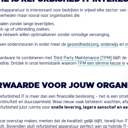
kapparatuur is interessant voor bedrijven in vrijwel elke sector: van 
verheden maar vooral voor organisaties die:
halen zonder lange levertijden,
-up of uitbreiding zoeken,
e netwerk willen optimaliseren zonder onnodige vervanging.
ijven ondersteunen in onder meer de
gezondheidszorg
,
onderwijs
en
o
 hardware te combineren met
Third Party Maintenance (TPM)
blijft de
onditie. Ontdek in onze kennisbank waarom
TPM een slimme keuze is
v
RWAARDE
VOOR
JOUW
ORGAN
efurbished IT is meer dan een financiële beslissing – het is een str
, continuïteit en duurzaamheid. Waar nieuw vaak betekent: wachten, afs
efurbished juist ruimte voor
snelle levering, lagere aanschaf en 
ze overstap maken, merken dat de kwaliteit gelijk blijft, terwijl hun I
dt. Bovendien sluit refurbished apparatuur perfect aan op hybride I