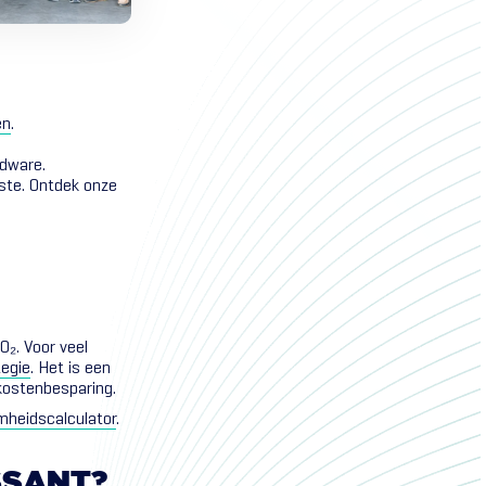
en
.
rdware.
aste. Ontdek onze
O₂. Voor veel
tegie
. Het is een
kostenbesparing.
mheidscalculator
.
SSANT?