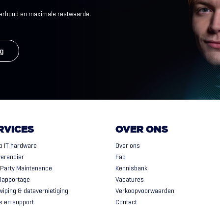
nderhoud en maximale restwaarde.
ug
RVICES
OVER ONS
p IT hardware
Over ons
verancier
Faq
 Party Maintenance
Kennisbank
Rapportage
Vacatures
wiping & datavernietiging
Verkoopvoorwaarden
s en support
Contact