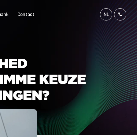
bank
Contact
NL
FR
EN
DE
H
E
D
I
M
M
E
K
E
U
Z
E
I
N
G
E
N
?