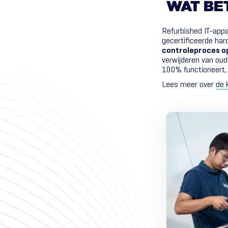
WAT
BE
Refurbished IT-app
gecertificeerde har
controleproces o
verwijderen van oud
100% functioneert, 
Lees meer over
de 