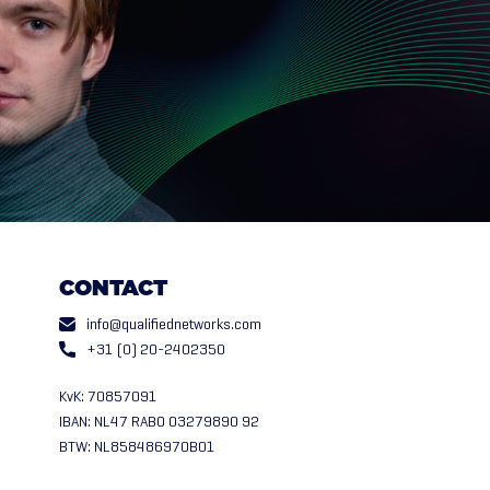
CONTACT
info@qualifiednetworks.com
+31 (0) 20-2402350
KvK: 70857091
IBAN: NL47 RABO 03279890 92
BTW: NL858486970B01