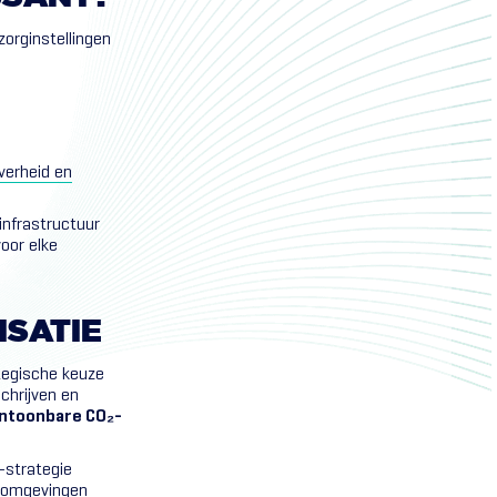
zorginstellingen
verheid en
 infrastructuur
oor elke
ISATIE
ategische keuze
chrijven en
aantoonbare CO₂-
T-strategie
T-omgevingen