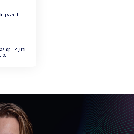
ing van IT-
n
was op 12 juni
is.