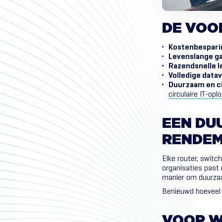
DE
VOO
Kostenbespari
Levenslange ga
Razendsnelle l
Volledige datav
Duurzaam en ci
circulaire IT-opl
EEN
DU
RENDE
Elke router, switc
organisaties past
manier om duurzaam
Benieuwd hoeveel 
VOOR
W