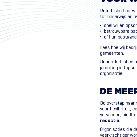
Refurbished netwer
tot onderwijs en o
snel willen opsc
betrouwbare back
of hun bestaand
Lees hoe wij bedr
gemeenten
.
Door refurbished
jarenlang in topc
organisatie.
DE
MEE
De overstap naar r
voor flexibiliteit
vervangen, biedt r
reductie
.
Organisaties die de
veerkrachtiger wor