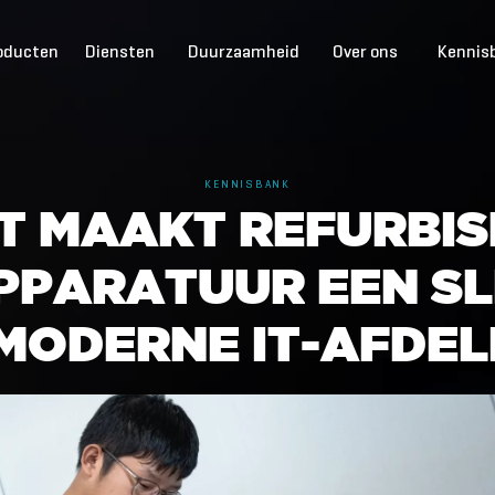
oducten
Diensten
Duurzaamheid
Over ons
Kennis
KENNISBANK
T
M
A
A
K
T
R
E
F
U
R
B
I
S
P
P
A
R
A
T
U
U
R
E
E
N
S
L
M
O
D
E
R
N
E
I
T
-
A
F
D
E
L