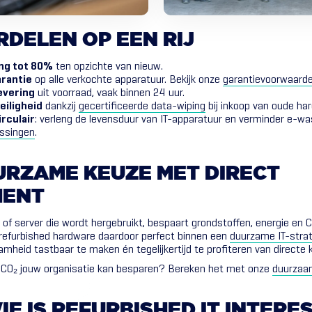
RDELEN
OP
EEN
RIJ
ng tot 80%
ten opzichte van nieuw.
rantie
op alle verkochte apparatuur. Bekijk onze
garantievoorwaard
evering
uit voorraad, vaak binnen 24 uur.
eiligheid
dankzij
gecertificeerde data-wiping
bij inkoop van oude ha
rculair
: verleng de levensduur van IT-apparatuur en verminder e-w
ossingen
.
URZAME
KEUZE
MET
DIRECT
MENT
h of server die wordt hergebruikt, bespaart grondstoffen, energie en C
 refurbished hardware daardoor perfect binnen een
duurzame IT-stra
heid tastbaar te maken én tegelijkertijd te profiteren van directe 
CO₂ jouw organisatie kan besparen? Bereken het met onze
duurzaa
IE
IS
REFURBISHED
IT
INTERE